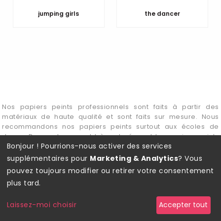
jumping girls
the dancer
Nos papiers peints professionnels sont faits à partir des
matériaux de haute qualité et sont faits sur mesure. Nous
recommandons nos papiers peints surtout aux écoles de
danse. Des couleurs sont très saturées, et les papiers peints
Bonjour ! Pourrions-nous activer des services
sont résistants à l'humidité et au nettoyage. Ne se décolorent
pas et soulignent parfaitement le caractère des salles de
supplémentaires pour
Marketing & Analytics
? Vous
danse professionnelles.
pouvez toujours modifier ou retirer votre consentement
plus tard.
Laissez-moi choisir
Accepter tout