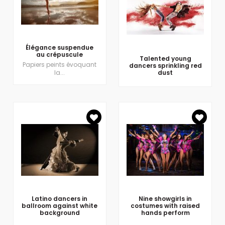
Élégance suspendue
au crépuscule
Talented young
Papiers peints évoquant
dancers sprinkling red
la...
dust
Latino dancers in
Nine showgirls in
ballroom against white
costumes with raised
background
hands perform