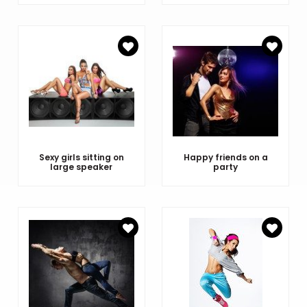
Sexy girls sitting on
Happy friends on a
large speaker
party