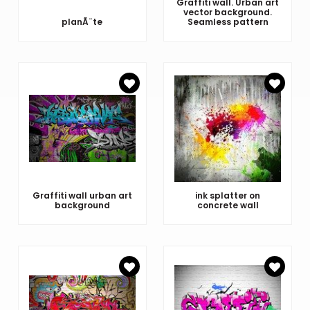
Graffiti wall. Urban art
vector background.
planÃ¨te
Seamless pattern
Graffiti wall urban art
ink splatter on
background
concrete wall