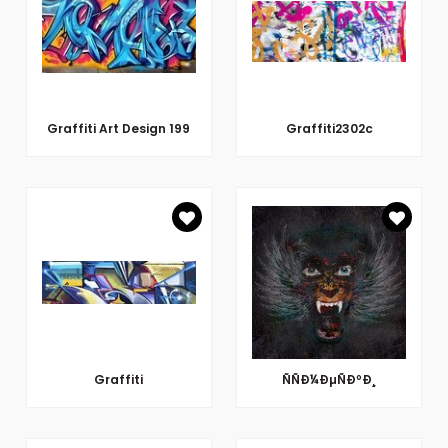
Graffiti Art Design 199
Graffiti2302c
Graffiti
ÑÑÐ¼ÐµÑÐºÐ¸