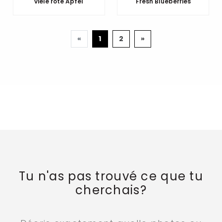
viele rote Ãpfel
Fresh Blueberries
Précédente
Suivante
«
1
2
»
Tu n'as pas trouvé ce que tu
cherchais?