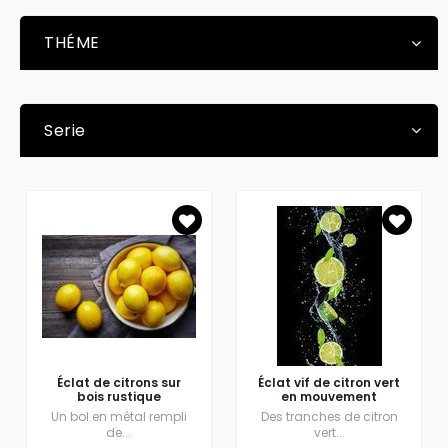
THÉME
Serie
Éclat de citrons sur
Éclat vif de citron vert
bois rustique
en mouvement
Un bol en métal rempli
Des tranches de citron
de...
vert...