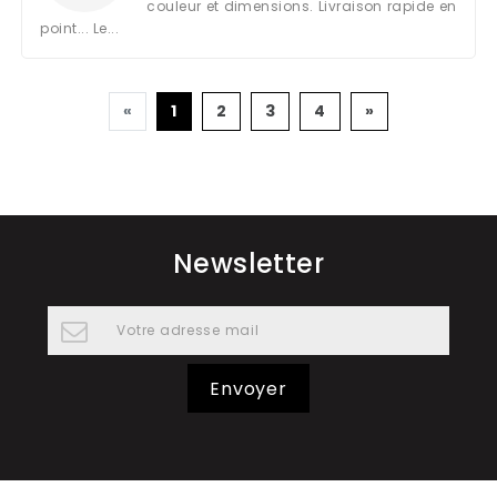
couleur et dimensions. Livraison rapide en
point... Le...
Précédente
Suivante
«
1
2
3
4
»
Newsletter
Envoyer