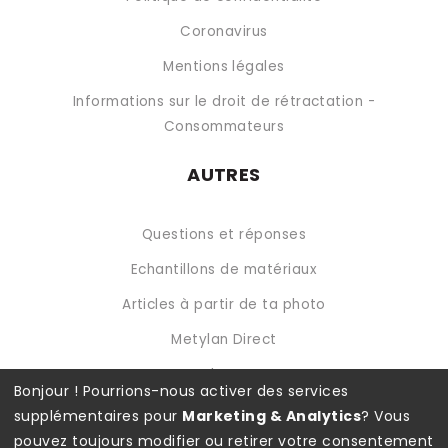
Coronavirus
Mentions légales
Informations sur le droit de rétractation -
Consommateurs
AUTRES
Questions et réponses
Echantillons de matériaux
Articles à partir de ta photo
Metylan Direct
Metylan Extra
Bonjour ! Pourrions-nous activer des services
supplémentaires pour
Marketing & Analytics
? Vous
Modes de paiements disponibles
pouvez toujours modifier ou retirer votre consentement